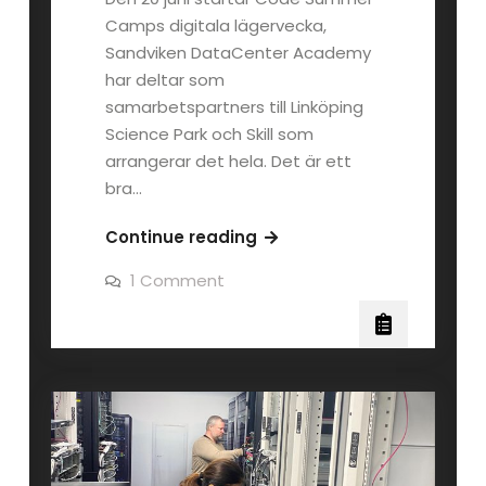
Camps digitala lägervecka,
Sandviken DataCenter Academy
har deltar som
samarbetspartners till Linköping
Science Park och Skill som
arrangerar det hela. Det är ett
bra…
Ny
Continue reading
omgång
on
1 Comment
av
Ny
omgång
Code
av
Code
Summer
Summer
Camp
Camp
–
–
digitalt
digitalt