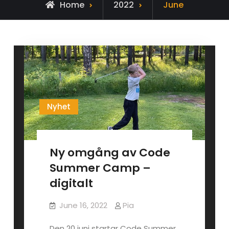
Home
2022
June
Nyhet
Ny omgång av Code
Summer Camp –
digitalt
June 16, 2022
Pia
Den 20 juni startar Code Summer