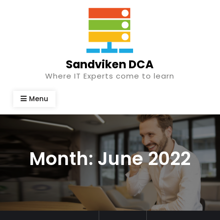
Skip
to
content
Sandviken DCA
Where IT Experts come to learn
Menu
Month:
June 2022