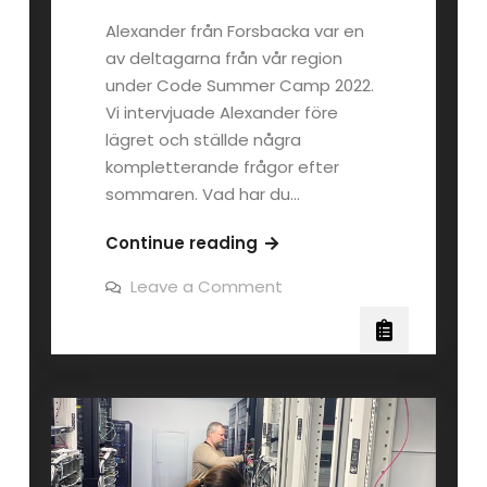
Alexander från Forsbacka var en
av deltagarna från vår region
under Code Summer Camp 2022.
Vi intervjuade Alexander före
lägret och ställde några
kompletterande frågor efter
sommaren. Vad har du…
Alexander
Continue reading
hittade
on
Leave a Comment
många
Alexander
hittade
nya
många
kompisar
nya
kompisar
via
via
Code
Code
Summer
Summer
Camp
Camp