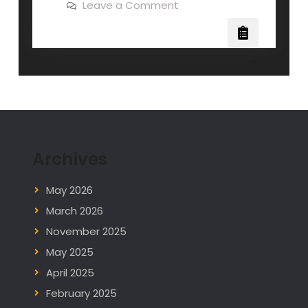
on
Leave a Comment
IT-
Utbildning
till
tekniker
IT-
tekniker
Archives
May 2026
March 2026
November 2025
May 2025
April 2025
February 2025