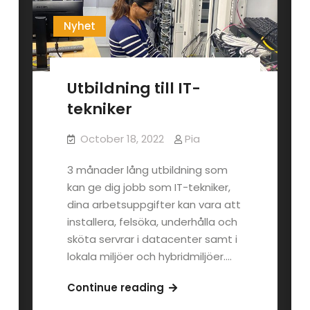
Nyhet
Utbildning till IT-
tekniker
October 18, 2022
Pia
3 månader lång utbildning som
kan ge dig jobb som IT-tekniker,
dina arbetsuppgifter kan vara att
installera, felsöka, underhålla och
sköta servrar i datacenter samt i
lokala miljöer och hybridmiljöer.…
Utbildning
Continue reading
till