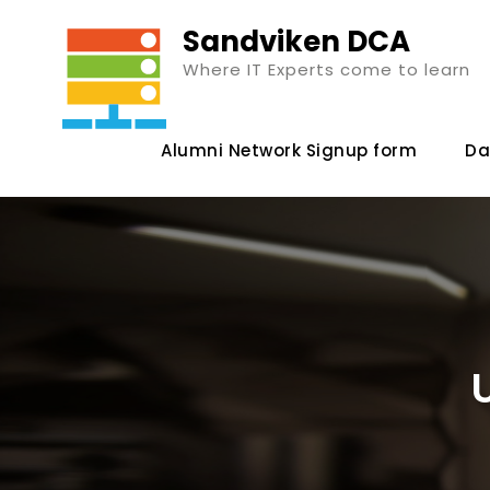
Skip
Sandviken DCA
to
Where IT Experts come to learn
content
Alumni Network Signup form
Da