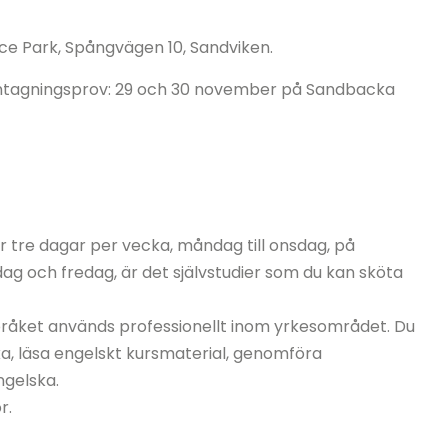
nce Park, Spångvägen 10, Sandviken.
antagningsprov: 29 och 30 november på Sandbacka
ar tre dagar per vecka, måndag till onsdag, på
ag och fredag, är det självstudier som du kan sköta
pråket används professionellt inom yrkesområdet. Du
, läsa engelskt kursmaterial, genomföra
ngelska.
r.