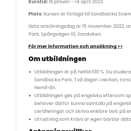
Kurstid:
16 januari – 14 april 2023
Plats:
Kursen är förlagd till Sandbacka Scie
Sista ansökningsdag är 15 november 2022, 
Park, Spångvägen 10, Sandviken.
För mer information och ansökning >>
Om utbildningen
Utbildningen är på heltid 100 %. Du studer
Sandbacka Park. Två dagar i veckan, torsd
hemifrån.
Utbildningen ges på engelska eftersom s
behöver därför kunna samtala på engelska
certifieringar och skriva enklare text på e
Utrustning som krävs är egen bärbar dato