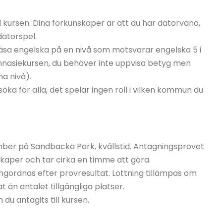
ll kursen. Dina förkunskaper är att du har datorvana,
datorspel.
läsa engelska på en nivå som motsvarar engelska 5 i
mnasiekursen, du behöver inte uppvisa betyg men
a nivå).
öka för alla, det spelar ingen roll i vilken kommun du
ber på Sandbacka Park, kvällstid. Antagningsprovet
nskaper och tar cirka en timme att göra.
angordnas efter provresultat. Lottning tillämpas om
t än antalet tillgängliga platser.
du antagits till kursen.