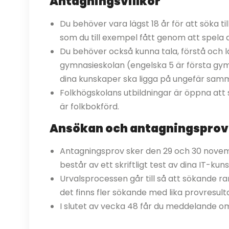
Antagningsvillkor
Du behöver vara lägst 18 år för att söka ti
som du till exempel fått genom att spela 
Du behöver också kunna tala, förstå och 
gymnasieskolan (engelska 5 är första gy
dina kunskaper ska ligga på ungefär samm
Folkhögskolans utbildningar är öppna att s
är folkbokförd.
Ansökan och antagningsprov
Antagningsprov sker den 29 och 30 novem
består av ett skriftligt test av dina IT-ku
Urvalsprocessen går till så att sökande r
det finns fler sökande med lika provresulta
I slutet av vecka 48 får du meddelande om 