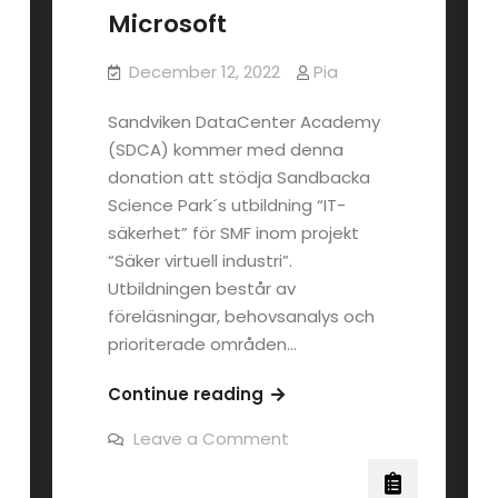
Microsoft
December 12, 2022
Pia
Sandviken DataCenter Academy
(SDCA) kommer med denna
donation att stödja Sandbacka
Science Park´s utbildning “IT-
säkerhet” för SMF inom projekt
“Säker virtuell industri”.
Utbildningen består av
föreläsningar, behovsanalys och
prioriterade områden…
Sandviken
Continue reading
DataCenter
on
Leave a Comment
Academy
Sandviken
DataCenter
har
Academy