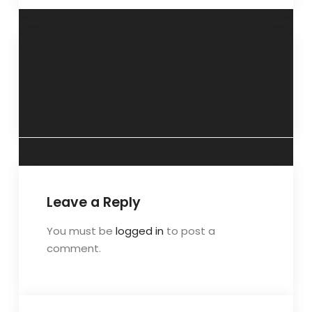
Post
IT-Tekniker
Code Summer
Utbildning startar
Camp 2022
navigation
14 mars
Leave a Reply
You must be
logged in
to post a
comment.